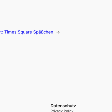
t: Times Square Späßchen
→
Datenschutz
Privacy Policy