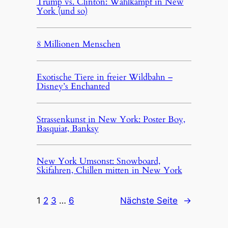
Trump vs. Clinton: Wahlkampf in New
York (und so)
8 Millionen Menschen
Exotische Tiere in freier Wildbahn –
Disney’s Enchanted
Strassenkunst in New York: Poster Boy,
Basquiat, Banksy
New York Umsonst: Snowboard,
Skifahren, Chillen mitten in New York
1
2
3
…
6
Nächste Seite
→